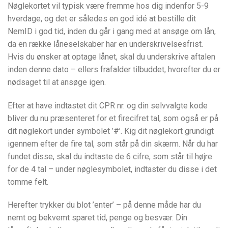
Nøglekortet vil typisk være fremme hos dig indenfor 5-9
hverdage, og det er således en god idé at bestille dit
NemID i god tid, inden du går i gang med at ansøge om lån,
da en række låneselskaber har en underskrivelsesfrist.
Hvis du ønsker at optage lånet, skal du underskrive aftalen
inden denne dato – ellers frafalder tilbuddet, hvorefter du er
nødsaget til at ansøge igen.
Efter at have indtastet dit CPR nr. og din selvvalgte kode
bliver du nu præsenteret for et firecifret tal, som også er på
dit nøglekort under symbolet ’#’. Kig dit nøglekort grundigt
igennem efter de fire tal, som står på din skærm. Når du har
fundet disse, skal du indtaste de 6 cifre, som står til højre
for de 4 tal – under nøglesymbolet, indtaster du disse i det
tomme felt.
Herefter trykker du blot ’enter’ – på denne måde har du
nemt og bekvemt sparet tid, penge og besvær. Din