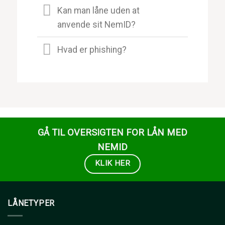
Kan man låne uden at
anvende sit NemID?
Hvad er phishing?
GÅ TIL OVERSIGTEN FOR LÅN MED
NEMID
KLIK HER
LÅNETYPER