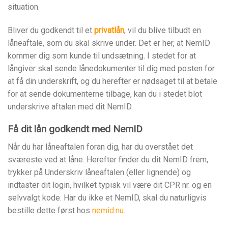
situation.
Bliver du godkendt til et
privatlån
, vil du blive tilbudt en
låneaftale, som du skal skrive under. Det er her, at NemID
kommer dig som kunde til undsætning. I stedet for at
långiver skal sende lånedokumenter til dig med posten for
at få din underskrift, og du herefter er nødsaget til at betale
for at sende dokumenterne tilbage, kan du i stedet blot
underskrive aftalen med dit NemID.
Få dit lån godkendt med NemID
Når du har låneaftalen foran dig, har du overstået det
sværeste ved at låne. Herefter finder du dit NemID frem,
trykker på Underskriv låneaftalen (eller lignende) og
indtaster dit login, hvilket typisk vil være dit CPR nr. og en
selvvalgt kode. Har du ikke et NemID, skal du naturligvis
bestille dette først hos
nemid.nu
.