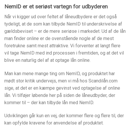
NemID er et seriøst vartegn for udbyderen
Når vi kigger ud over feltet af låneudbydere er det også
tydeligt, at de som kan tilbyde NemID til underskrivelse af
gældsbeviset – er de mere seriøse i markedet. Ud af de lån
man finder online er de ovenstående nogle af de mest
foretrukne samt mest attraktive. Vi forventer at langt flere
vil tage NemID med ind processen i fremtiden, og at det vil
blive en naturlig del af at optage lån online.
Man kan mene mange ting om NemID, og produktet har
mødt stor kritik undervejs, men vi må hos Scandilån.com
sige, at det er en kæmpe gevinst ved optagelse af online
lån. Vi tilføjer løbende her på siden de låneudbyder, der
kommer til – der kan tilbyde lån med NemID.
Udviklingen går kun en vej, der kommer flere og flere til, der
kan opfylde kravene for anvendelse af produktet.