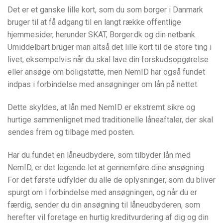
Det er et ganske lille kort, som du som borger i Danmark
bruger til at få adgang til en langt række offentlige
hjemmesider, herunder SKAT, Borger.dk og din netbank.
Umiddelbart bruger man altså det lille kort til de store ting i
livet, eksempelvis når du skal lave din forskudsopgørelse
eller ansøge om boligstøtte, men NemID har også fundet
indpas i forbindelse med ansøgninger om lån på nettet.
Dette skyldes, at lån med NemID er ekstremt sikre og
hurtige sammenlignet med traditionelle låneaftaler, der skal
sendes frem og tilbage med posten.
Har du fundet en låneudbydere, som tilbyder lån med
NemID, er det legende let at gennemføre dine ansøgning.
For det første udfylder du alle de oplysninger, som du bliver
spurgt om i forbindelse med ansøgningen, og når du er
færdig, sender du din ansøgning til låneudbyderen, som
herefter vil foretage en hurtig kreditvurdering af dig og din