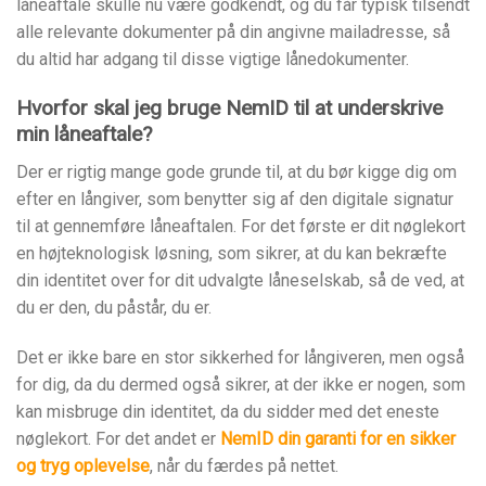
låneaftale skulle nu være godkendt, og du får typisk tilsendt
alle relevante dokumenter på din angivne mailadresse, så
du altid har adgang til disse vigtige lånedokumenter.
Hvorfor skal jeg bruge NemID til at underskrive
min låneaftale?
Der er rigtig mange gode grunde til, at du bør kigge dig om
efter en långiver, som benytter sig af den digitale signatur
til at gennemføre låneaftalen. For det første er dit nøglekort
en højteknologisk løsning, som sikrer, at du kan bekræfte
din identitet over for dit udvalgte låneselskab, så de ved, at
du er den, du påstår, du er.
Det er ikke bare en stor sikkerhed for långiveren, men også
for dig, da du dermed også sikrer, at der ikke er nogen, som
kan misbruge din identitet, da du sidder med det eneste
nøglekort. For det andet er
NemID din garanti for en sikker
og tryg oplevelse
, når du færdes på nettet.