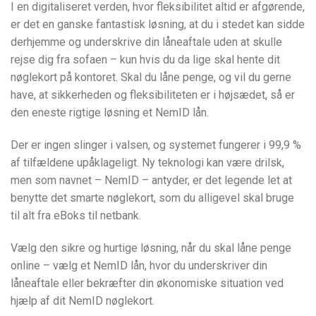
I en digitaliseret verden, hvor fleksibilitet altid er afgørende,
er det en ganske fantastisk løsning, at du i stedet kan sidde
derhjemme og underskrive din låneaftale uden at skulle
rejse dig fra sofaen – kun hvis du da lige skal hente dit
nøglekort på kontoret. Skal du låne penge, og vil du gerne
have, at sikkerheden og fleksibiliteten er i højsædet, så er
den eneste rigtige løsning et NemID lån.
Der er ingen slinger i valsen, og systemet fungerer i 99,9 %
af tilfældene upåklageligt. Ny teknologi kan være drilsk,
men som navnet – NemID – antyder, er det legende let at
benytte det smarte nøglekort, som du alligevel skal bruge
til alt fra eBoks til netbank.
Vælg den sikre og hurtige løsning, når du skal låne penge
online – vælg et NemID lån, hvor du underskriver din
låneaftale eller bekræfter din økonomiske situation ved
hjælp af dit NemID nøglekort.