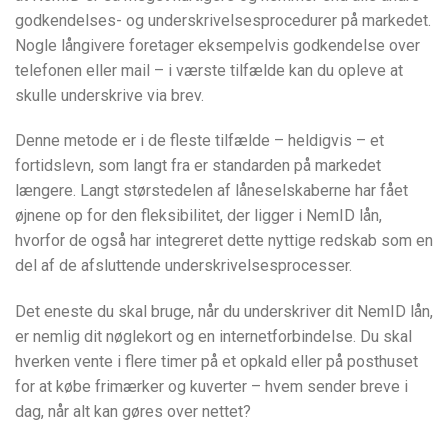
godkendelses- og underskrivelsesprocedurer på markedet.
Nogle långivere foretager eksempelvis godkendelse over
telefonen eller mail – i værste tilfælde kan du opleve at
skulle underskrive via brev.
Denne metode er i de fleste tilfælde – heldigvis – et
fortidslevn, som langt fra er standarden på markedet
længere. Langt størstedelen af låneselskaberne har fået
øjnene op for den fleksibilitet, der ligger i NemID lån,
hvorfor de også har integreret dette nyttige redskab som en
del af de afsluttende underskrivelsesprocesser.
Det eneste du skal bruge, når du underskriver dit NemID lån,
er nemlig dit nøglekort og en internetforbindelse. Du skal
hverken vente i flere timer på et opkald eller på posthuset
for at købe frimærker og kuverter – hvem sender breve i
dag, når alt kan gøres over nettet?