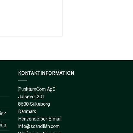
KONTAKTINFORMATION
PunktumCom ApS
Julsøvej 201
8600 Silkeborg
Danmark
ån?
Henvendelser E-mail
ring
info@scandilån.com