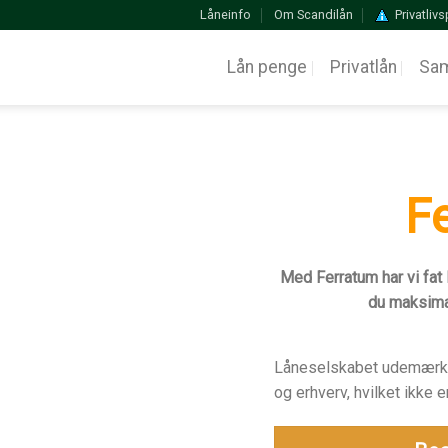
Låneinfo
Om Scandilån
Privatlivs
Lån penge
Privatlån
Sam
F
Med Ferratum har vi fat l
du maksimal
Låneselskabet udemærker 
og erhverv, hvilket ikke e