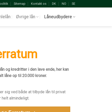
politik
Sitemap
Kontakt os
DK
NO
SE
lelån
Øvrige lån
Låneudbydere
erratum
ån og kredritter i den lave ende, her kan
t låne op til 20.000 kroner.
sig ved både at tilbyde lån til privat
r helt almindeligt.