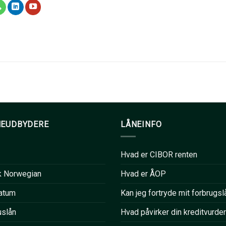
NEUDBYDERE
LÅNEINFO
Hvad er CIBOR renten
k Norwegian
Hvad er ÅOP
atum
Kan jeg fortryde mit forbrugsl
uslån
Hvad påvirker din kreditvurde