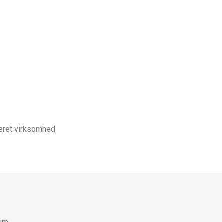
leret virksomhed
um.