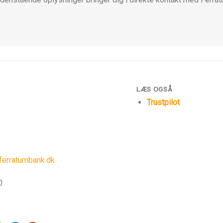
LÆS OGSÅ
Trustpilot
erratumbank.dk
0