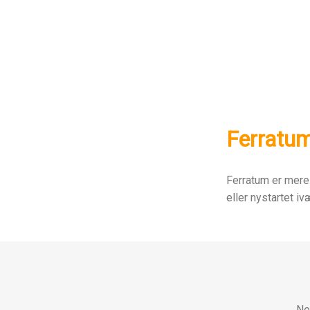
Ferratu
Ferratum er mere
eller nystartet i
Ne