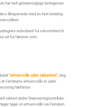
atum har helt gennemsigtige betingelser
ders låneperiode med en fast betaling
hvervslånet.
udregnes individuelt fra virksomhed til
s ud fra faktorer som:
åkaldt
“erhvervslån uden sikkerhed”,
dog
 at Ferratums erhvervslån er uden
ersonlig hæftelse.
lt sikkert andre finansieringsområder,
ager tager et erhvervslån via Ferratum