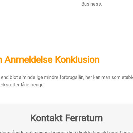
Business.
m Anmeldelse Konklusion
 end blot almindelige mindre forbrugslån, her kan man som etab
værksætter låne penge.
Kontakt Ferratum
denstående oplysninger bringer dig i direkte kontakt med Ferrat