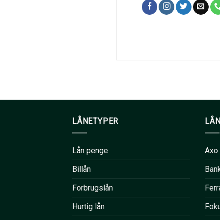
LÅNETYPER
LÅ
Lån penge
Axo
Billån
Ban
Forbrugslån
Ferr
Hurtig lån
Fok