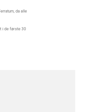
erratum, da alle
t
i de første 30