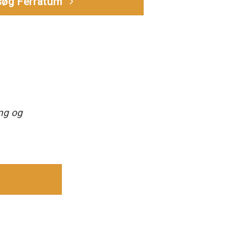
øg Ferratum
ing og