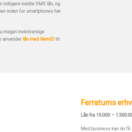
n tidligere kaldte SMS lån, og
ien inden for smartphones har
nu meget mobilvenlige
le anvender
lån med NemID
til
Ferratums erhv
Lån fra 15.000 – 1.500.00
Med business kan du få st