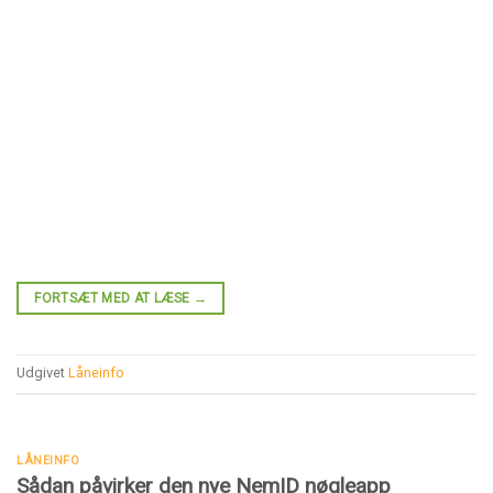
FORTSÆT MED AT LÆSE
→
Udgivet
Låneinfo
LÅNEINFO
Sådan påvirker den nye NemID nøgleapp