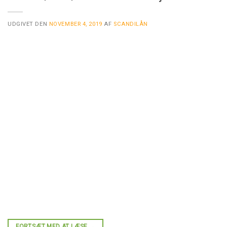
UDGIVET DEN
NOVEMBER 4, 2019
AF
SCANDILÅN
FORTSÆT MED AT LÆSE
→