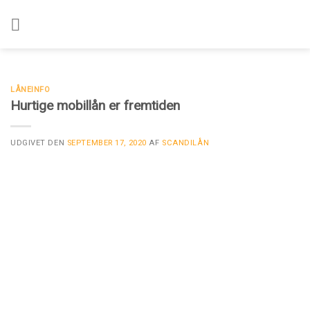
Skip
to
content
LÅNEINFO
Hurtige mobillån er fremtiden
UDGIVET DEN
SEPTEMBER 17, 2020
AF
SCANDILÅN