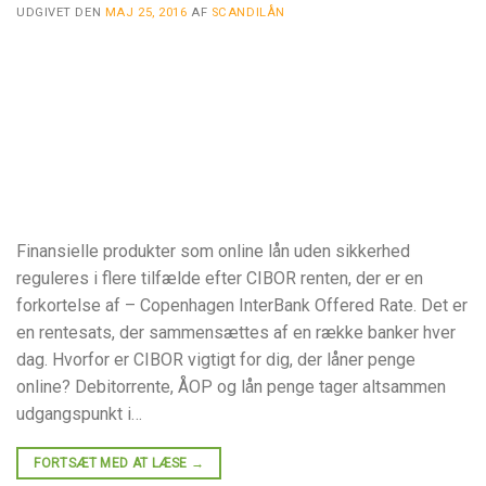
UDGIVET DEN
MAJ 25, 2016
AF
SCANDILÅN
Finansielle produkter som online lån uden sikkerhed
reguleres i flere tilfælde efter CIBOR renten, der er en
forkortelse af – Copenhagen InterBank Offered Rate. Det er
en rentesats, der sammensættes af en række banker hver
dag. Hvorfor er CIBOR vigtigt for dig, der låner penge
online? Debitorrente, ÅOP og lån penge tager altsammen
udgangspunkt i…
FORTSÆT MED AT LÆSE
→