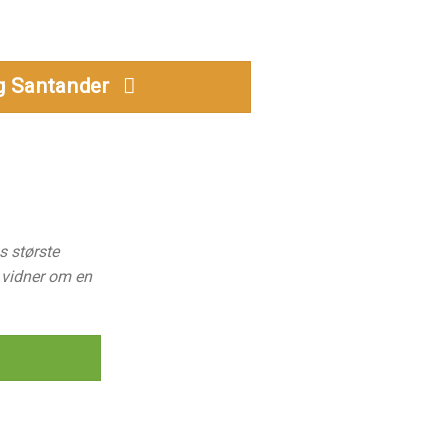
 Santander
 største
 vidner om en