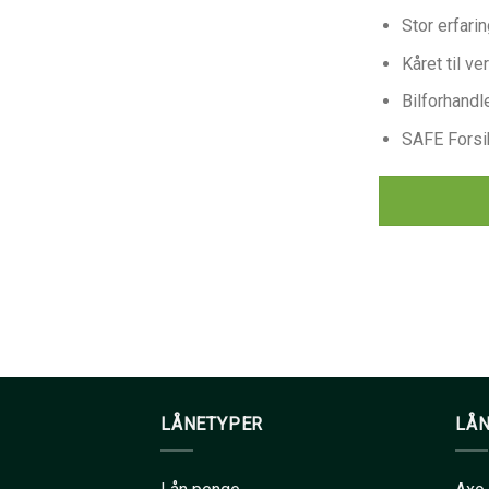
Stor erfari
Kåret til v
Bilforhandl
SAFE Forsi
LÅNETYPER
LÅ