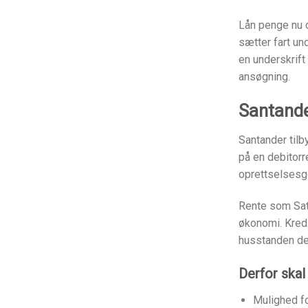
Lån penge nu 
sætter fart un
en underskrif
ansøgning.
Santande
Santander tilb
på en debitorr
oprettselsesge
Rente som Sata
økonomi. Kredi
husstanden d
Derfor ska
Mulighed fo