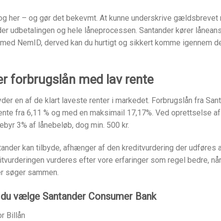
og her – og gør det bekevmt. At kunne underskrive gældsbreve
der udbetalingen og hele låneprocessen. Santander kører lånean
t med NemID, derved kan du hurtigt og sikkert komme igennem d
r forbrugslån med lav rente
yder en af de klart laveste renter i markedet. Forbrugslån fra San
ente fra 6,11 % og med en maksimail 17,17%. Ved oprettselse af 
byr 3% af lånebeløb, dog min. 500 kr.
nder kan tilbyde, afhænger af den kreditvurdering der udføres 
tvurderingen vurderes efter vore erfaringer som regel bedre, når I
er søger sammen.
l du vælge Santander Consumer Bank
r Billån