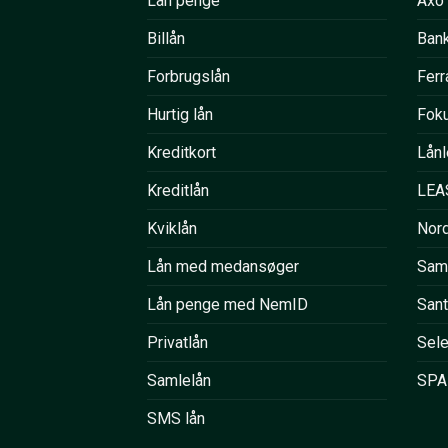
Lån penge
Axo
Billån
Ban
Forbrugslån
Ferr
Hurtig lån
Fok
Kreditkort
Lånl
Kreditlån
LEA
Kviklån
Nord
Lån med medansøger
Sam
Lån penge med NemID
San
Privatlån
Sele
Samlelån
SPA
SMS lån