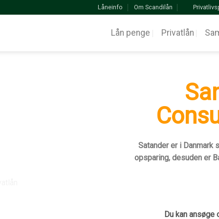
Låneinfo
Om Scandilån
Privatlivs
Lån penge
Privatlån
Sam
Sa
Consu
Satander er i Danmark sp
opsparing, desuden er 
Du kan ansøge om