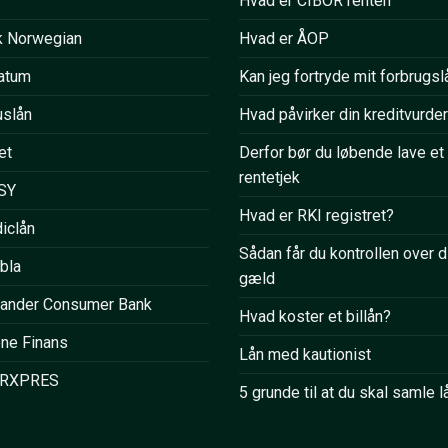
Hvad er CIBOR renten
k Norwegian
Hvad er ÅOP
atum
Kan jeg fortryde mit forbrugsl
uslån
Hvad påvirker din kreditvurde
et
Derfor bør du løbende lave et
rentetjek
SY
Hvad er RKI registret?
iclån
Sådan får du kontrollen over d
bla
gæld
tander Consumer Bank
Hvad koster et billån?
ne Finans
Lån med kautionist
RXPRES
5 grunde til at du skal samle l