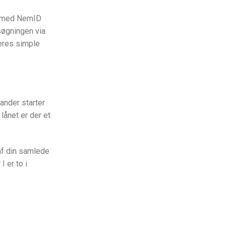
t med NemID
søgningen via
eres simple
tander starter
lånet er der et
af din samlede
 er to i