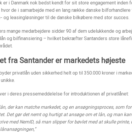
 er i Danmark nok bedst kendt for sit store engagement inden f
g, hvor de i samarbejde med en lang række danske bilforhandlere 
- og leasingløsninger til de danske bilkøbere med stor succes.
ers mange medarbejdere sidder 90 af dem udelukkende og arbe
lån og bilfinansiering – hvilket bekræfter Santanders store lånef
mrådet.
net fra Santander er markedets højeste
lbyder privatlån uden sikkerhed helt op til 350.000 kroner i marke
 unikke.
ver i deres pressemeddelelse for introduktionen af privatlånet:
t lån, der kan matche markedet, og en ansøgningsproces, som for
ttet. Det gør det nemt og hurtigt at ansøge om et lån, og man kan 
rive med NemID, så man slipper for bøvlet med at skulle printe, 
 lånansøgningen,”