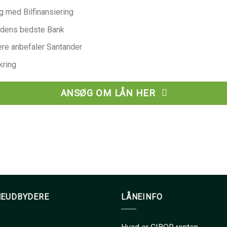
ng med Bilfinansiering
erdens bedste Bank
ere anbefaler Santander
kring
ANSØG OM LÅN HER
NEUDBYDERE
LÅNEINFO