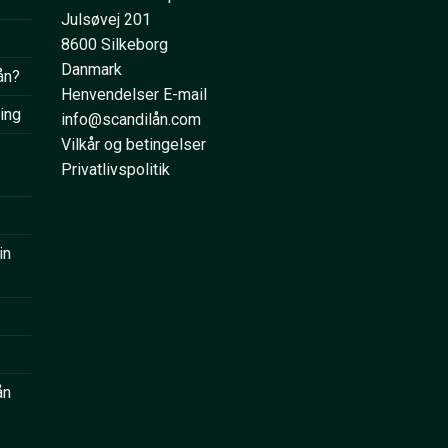
Julsøvej 201
8600 Silkeborg
Danmark
ån?
Henvendelser E-mail
ring
info@scandilån.com
Vilkår og betingelser
Privatlivspolitik
in
ån