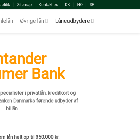
politik
Sitemap
Kontakt os
DK
NO
SE
lelån
Øvrige lån
Låneudbydere
ntander
mer Bank
ecialister i privatlån, kreditkort og
Banken Danmarks førende udbyder af
billån.
 lån helt op til 350.000 kr.