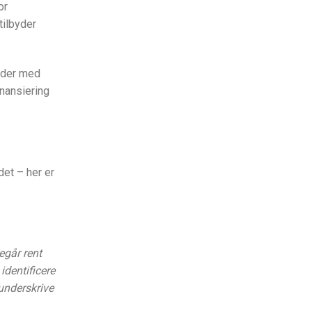
or
tilbyder
jder med
inansiering
det – her er
egår rent
identificere
underskrive