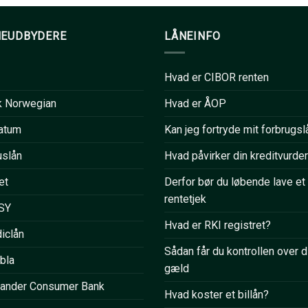
NEUDBYDERE
LÅNEINFO
Hvad er CIBOR renten
k Norwegian
Hvad er ÅOP
atum
Kan jeg fortryde mit forbrugsl
uslån
Hvad påvirker din kreditvurde
et
Derfor bør du løbende lave et
rentetjek
SY
Hvad er RKI registret?
iclån
Sådan får du kontrollen over d
bla
gæld
tander Consumer Bank
Hvad koster et billån?