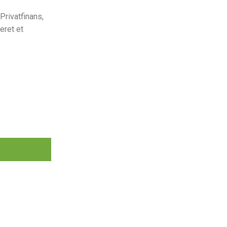
rivatfinans,
eret et