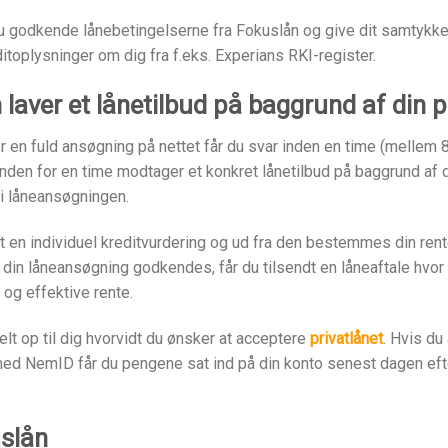
u godkende lånebetingelserne fra Fokuslån og give dit samtykke 
itoplysninger om dig fra f.eks. Experians RKI-register.
laver et lånetilbud på baggrund af din p
r en fuld ansøgning på nettet får du svar inden en time (mellem 
inden for en time modtager et konkret lånetilbud på baggrund af 
 i låneansøgningen.
et en individuel kreditvurdering og ud fra den bestemmes din ren
 din låneansøgning godkendes, får du tilsendt en låneaftale hvor
 og effektive rente.
helt op til dig hvorvidt du ønsker at acceptere
privatlånet
. Hvis du
ed NemID får du pengene sat ind på din konto senest dagen efte
slån