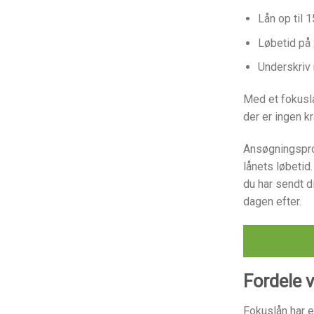
Lån op til 
Løbetid på
Underskri
Med et fokuslå
der er ingen kr
Ansøgningspro
lånets løbetid
du har sendt 
dagen efter.
Fordele 
Fokuslån har e