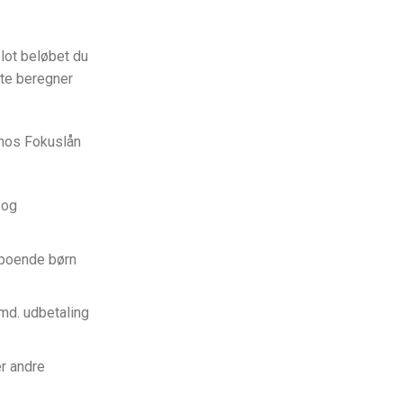
lot beløbet du
rte beregner
n hos Fokuslån
 og
meboende børn
 md. udbetaling
r andre