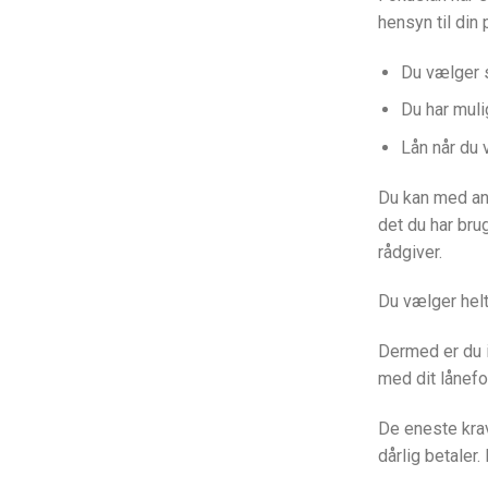
hensyn til din
Du vælger s
Du har muli
Lån når du vi
Du kan med an
det du har bru
rådgiver.
Du vælger helt
Dermed er du i
med dit lånefo
De eneste krav 
dårlig betaler