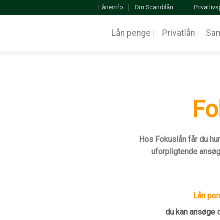
Låneinfo
Om Scandilån
Privatlivs
Lån penge
Privatlån
Sam
Fo
Hos Fokuslån får du hur
uforpligtende ansøgn
Lån pen
du kan ansøge om