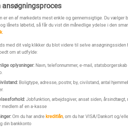
n ansøgningsproces
 er en af markedets mest enkle og gennemsigtige. Du vælger b
 og lånets løbetid, så får du vist din månedlige ydelse i den sma
dk
.
reds med dit valg klikker du blot videre til selve ansøgningsside
 bedt om at udfylde:
lige oplysninger:
Navn, telefonnummer, e-mail, statsborgerskab
o.
vilstand:
Boligtype, adresse, postnr, by, civilstand, antal hjem
r.
lsesforhold:
Jobfunktion, arbejdsgiver, ansat siden, årsindtægt,
r medlem af en a-kasse
inger:
Om du har andre
kreditlån
, om du har VISA/Dankort og/elle
g din bankkonto