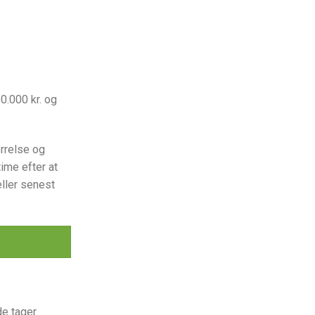
0.000 kr. og
rrelse og
time efter at
ller senest
de tager