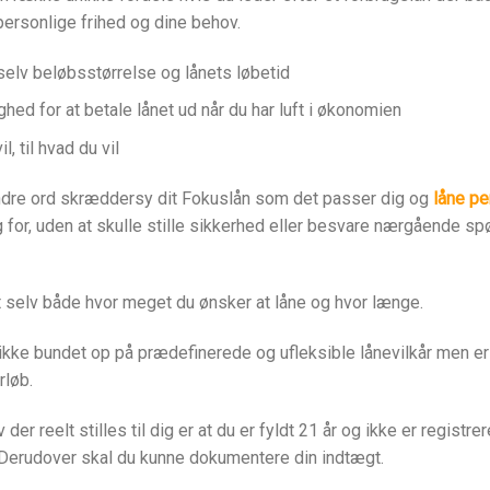
 personlige frihed og dine behov.
elv beløbsstørrelse og lånets løbetid
ghed for at betale lånet ud når du har luft i økonomien
l, til hvad du vil
dre ord skræddersy dit Fokuslån som det passer dig og
låne p
g for, uden at skulle stille sikkerhed eller besvare nærgående sp
 selv både hvor meget du ønsker at låne og hvor længe.
kke bundet op på prædefinerede og ufleksible lånevilkår men er 
rløb.
der reelt stilles til dig er at du er fyldt 21 år og ikke er registre
. Derudover skal du kunne dokumentere din indtægt.