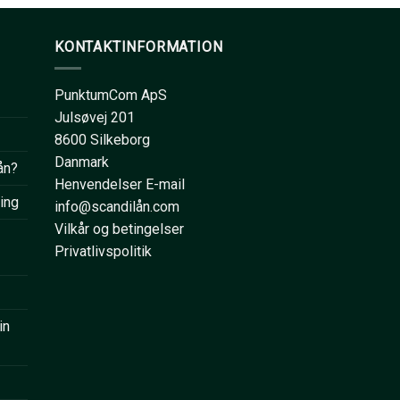
KONTAKTINFORMATION
PunktumCom ApS
Julsøvej 201
8600 Silkeborg
Danmark
ån?
Henvendelser E-mail
ring
info@scandilån.com
Vilkår og betingelser
Privatlivspolitik
in