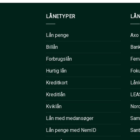
LÅNETYPER
LÅ
Lån penge
Axo
Billån
Ban
Forbrugslån
Ferr
Hurtig lån
Fok
Kreditkort
Lånl
Kreditlån
LEA
Kviklån
Nord
Lån med medansøger
Sam
Lån penge med NemID
San