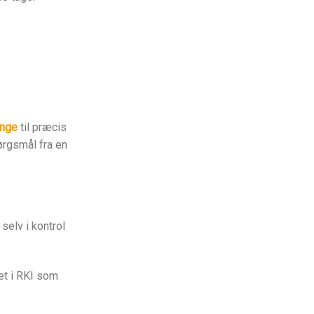
enge
til præcis
ørgsmål fra en
selv i kontrol
ret i RKI som