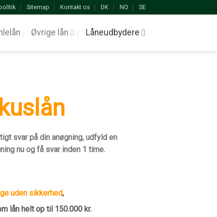
politik
Sitemap
Kontakt os
DK
NO
SE
lelån
Øvrige lån
Låneudbydere
kuslån
tigt svar på din anøgning, udfyld en
ing nu og få svar inden 1 time.
ge uden sikkerhed
,
 lån helt op til 150.000 kr.