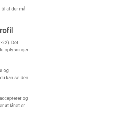
til at der må
rofil
8-22). Det
de oplysninger
te og
 du kan se den
 accepterer og
r at lånet er