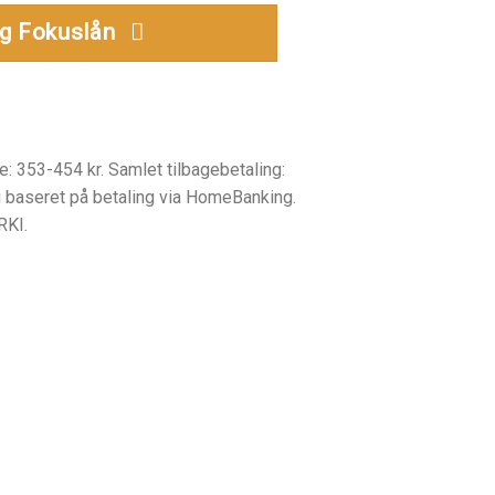
g Fokuslån
e: 353-454 kr. Samlet tilbagebetaling:
g baseret på betaling via HomeBanking.
RKI.