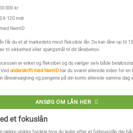
150.000 kr
 24-120 mdr
v med NemID
n får du et af markedets mest fleksible lån. Du kan låne op til 15
av til sikkerhed eller spørgsmål til dit lånebehov.
cessen er enkel og fleksibel og du vælger selv både beløbsstø
. Ved
underskrift med NemID
har du svaret allerede inden for en 
din låneansøgning og pengene på din konto allerede samme dag e
ANSØG OM LÅN HER
ved et fokuslån
n række unikke fordele hvis du leder efter et forbrugslån der bå