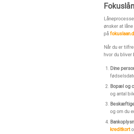
Fokuslå
Låneprocessen
ønsker at låne
på
fokuslaan.
Når du er tilf
hvor du bliver
Dine person
fødselsdat
Bopæl og ci
og antal bile
Beskæftige
og om du e
Bankoplysn
kreditkort
o