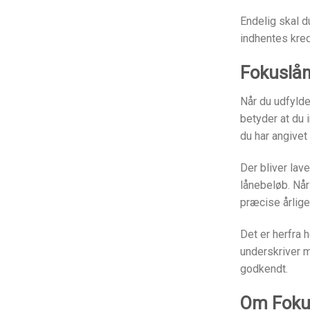
Endelig skal d
indhentes kred
Fokuslån 
Når du udfylde
betyder at du 
du har angivet
Der bliver lav
lånebeløb. Når
præcise årlige
Det er herfra 
underskriver m
godkendt.
Om Foku