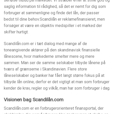
seriøse tilbud på markedet. Vi stræber efter at stille god og
saglig information til rådighed, så det er nemt for dig som
forbruger at sammenligne og finde det lån, der passer
bedst til dine behov.Scandilån er reklamefinansieret, men
forsøger at være en objektiv medspiller i et marked der
skifter hurtigt.
Scandilån.com er i tæt dialog med mange af de
toneangivende aktører på den skandinavisk finansielle
lånescene, hvor markederne smelter mere og mere
sammen. Man ser de samme selskaber tilbyde lånene på
tværs af grænserne i Skandinavien. Flere store
låneselskaber og banker har fået langt større fokus på at
tilbyde lån online, derfor er det vigtigt at man som forbruger
kender de krav, regler og vilkår, man har som forbruger i dag.
Visionen bag Scandilån.com
Scandilån.com er en forbrugerorienteret finansportal, der