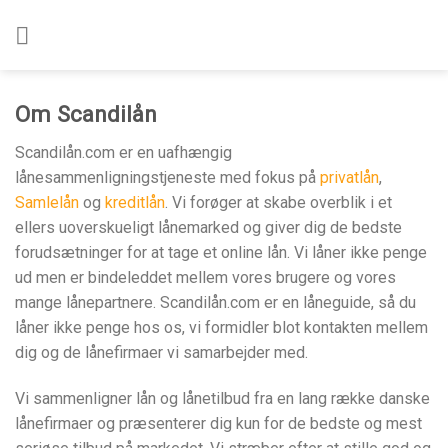
Skip
to
content
Om Scandilån
Scandilån.com er en uafhængig
lånesammenligningstjeneste med fokus på
privatlån
,
Samlelån
og
kreditlån
. Vi forøger at skabe overblik i et
ellers uoverskueligt lånemarked og giver dig de bedste
forudsætninger for at tage et online lån. Vi låner ikke penge
ud men er bindeleddet mellem vores brugere og vores
mange lånepartnere. Scandilån.com er en låneguide, så du
låner ikke penge hos os, vi formidler blot kontakten mellem
dig og de lånefirmaer vi samarbejder med.
Vi sammenligner lån og lånetilbud fra en lang række danske
lånefirmaer og præsenterer dig kun for de bedste og mest