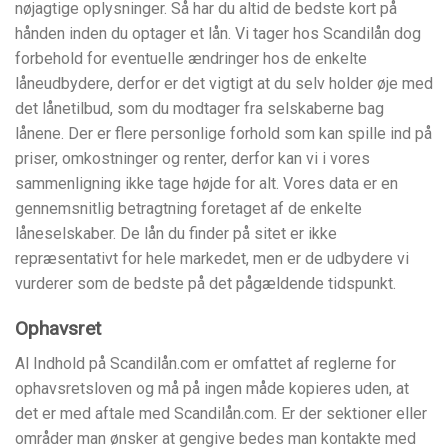
nøjagtige oplysninger. Så har du altid de bedste kort på
hånden inden du optager et lån. Vi tager hos Scandilån dog
forbehold for eventuelle ændringer hos de enkelte
låneudbydere, derfor er det vigtigt at du selv holder øje med
det lånetilbud, som du modtager fra selskaberne bag
lånene. Der er flere personlige forhold som kan spille ind på
priser, omkostninger og renter, derfor kan vi i vores
sammenligning ikke tage højde for alt. Vores data er en
gennemsnitlig betragtning foretaget af de enkelte
låneselskaber. De lån du finder på sitet er ikke
repræsentativt for hele markedet, men er de udbydere vi
vurderer som de bedste på det pågældende tidspunkt.
Ophavsret
Al Indhold på Scandilån.com er omfattet af reglerne for
ophavsretsloven og må på ingen måde kopieres uden, at
det er med aftale med Scandilån.com. Er der sektioner eller
områder man ønsker at gengive bedes man kontakte med