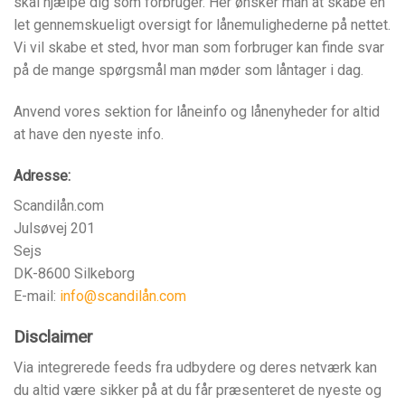
skal hjælpe dig som forbruger. Her ønsker man at skabe en
let gennemskueligt oversigt for lånemulighederne på nettet.
Vi vil skabe et sted, hvor man som forbruger kan finde svar
på de mange spørgsmål man møder som låntager i dag.
Anvend vores sektion for låneinfo og lånenyheder for altid
at have den nyeste info.
Adresse:
Scandilån.com
Julsøvej 201
Sejs
DK-8600 Silkeborg
E-mail:
info@scandilån.com
Disclaimer
Via integrerede feeds fra udbydere og deres netværk kan
du altid være sikker på at du får præsenteret de nyeste og