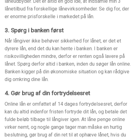
låneudbyder. Det er altid en god ide, at indsamle min 3
lånetilbud fra forskellige lånevirksomheder. Se dig for, der
er enorme prisforskelle i markedet på lån.
3. Spørg i banken først
Når långiver ikke behøver sikkerhed for lånet, er det et
dyrere lån, end det du kan hente i banken. I banken er
risikovilligheden mindre, derfor er renten også lavere på
lånet. Spørg derfor altid i banken, inden du søger lån online.
Banken kigger på din økonomiske situation og kan rådgive
dig omkring dine lån.
4. Gør brug af din fortrydelsesret
Online lån er omfattet af 14 dages fortrydelsesret, derfor
kan du altid indenfor fristen fortryde dit lån, og betale det
fulde beløb tilbage til långiver igen. At låne penge online
virker nemt, og nogle gange tager man måske en hurtig
beslutning, gør brug af din ret til at ophæve lånet, hvis du