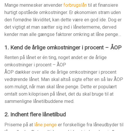
Mange mennesker anvender
forbrugslån
til at finansiere
hurtigt opståede omkostninger. Er økonomien stram uden
den fornødne likviditet, kan dette være en god ide. Dog er
det vigtigt at man sætter sig ind i lånetermerne, derved
kender man alle gængse faktorer omkring at låne penge…
1. Kend de årlige omkostninger i procent – ÅOP
Renten på lånet er én ting, noget andet er de årlige
omkostninger i procent – ÅOP
ÅOP dækker over alle de årlige omkostninger i procent
vedrørende lånet. Man skal altså sigte efter en så lav ÅOP
som muligt, når man skal låne penge. Dette er populært
omtalt som kiloprisen på lånet, det du skal bruge til at
sammenligne lånetilbuddene med.
2. Indhent flere lånetilbud
Priserne på at
låne penge
er forskellige fra låneudbyder til