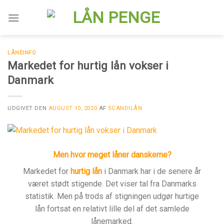
Skip
to
content
LÅNEINFO
Markedet for hurtig lån vokser i
Danmark
UDGIVET DEN
AUGUST 10, 2020
AF
SCANDILÅN
Men hvor meget låner danskerne?
Markedet for
hurtig lån
i Danmark har i de senere år
været stødt stigende. Det viser tal fra Danmarks
statistik. Men på trods af stigningen udgør hurtige
lån fortsat en relativt lille del af det samlede
lånemarked.